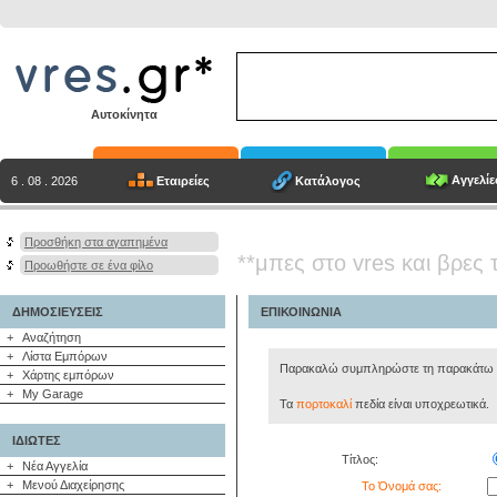
Αυτοκίνητα
Αγγελίε
Εταιρείες
Κατάλογος
6 . 08 . 2026
Προσθήκη στα αγαπημένα
**μπες στο vres και βρες 
Προωθήστε σε ένα φίλο
ΔΗΜΟΣΙΕΥΣΕΙΣ
ΕΠΙΚΟΙΝΩΝΙΑ
+
Αναζήτηση
+
Λίστα Εμπόρων
Παρακαλώ συμπληρώστε τη παρακάτω φό
+
Χάρτης εμπόρων
+
My Garage
Τα
πορτοκαλί
πεδία είναι υποχρεωτικά.
ΙΔΙΩΤΕΣ
Τίτλος:
+
Νέα Αγγελία
+
Μενού Διαχείρησης
Το Όνομά σας: