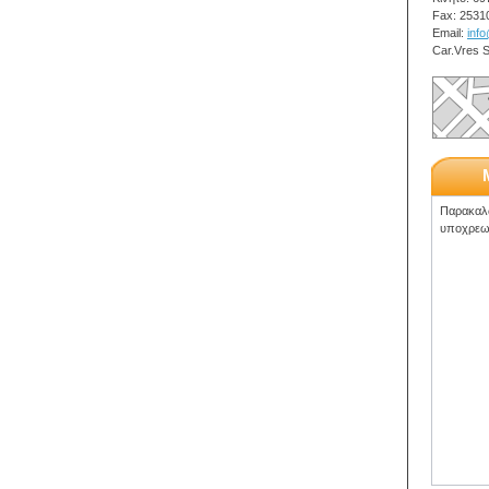
Fax: 2531
Email:
inf
Car.Vres S
Παρακαλώ
υποχρεωτ