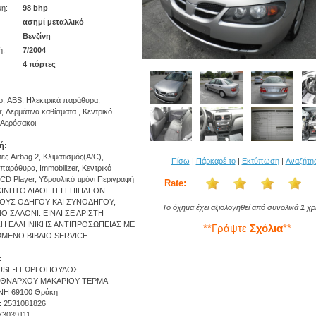
η:
98 bhp
ασημί μεταλλικό
Βενζίνη
ή:
7/2004
4 πόρτες
το, ABS, Ηλεκτρικά παράθυρα,
r, Δερμάτινα καθίσματα , Κεντρικό
 Αερόσακοι
ή:
ητες Airbag 2, Κλιματισμός(A/C),
Πίσω
|
Πάρκαρέ το
|
Εκτύπωση
|
Αναζήτη
παράθυρα, Immobilizer, Κεντρικό
CD Player, Υδραυλικό τιμόνι Περιγραφή
Rate:
ΙΝΗΤΟ ΔΙΑΘΕΤΕΙ ΕΠΙΠΛΕΟΝ
ΟΥΣ ΟΔΗΓΟΥ ΚΑΙ ΣΥΝΟΔΗΓΟΥ,
Το όχημα έχει αξιολογηθεί από συνολικά
1
χρ
Ο ΣΑΛΟΝΙ. ΕΙΝΑΙ ΣΕ ΑΡΙΣΤΗ
ΣΗ ΕΛΛΗΝΙΚΗΣ ΑΝΤΙΠΡΟΣΩΠΕΙΑΣ ΜΕ
**Γράψτε
Σχόλια
**
ΜΕΝΟ ΒΙΒΛΙΟ SERVICE.
:
SE-ΓΕΩΡΓΟΠΟΥΛΟΣ
 ΕΘΝΑΡΧΟΥ ΜΑΚΑΡΙΟΥ ΤΕΡΜΑ-
Η 69100 Θράκη
: 2531081826
973039111