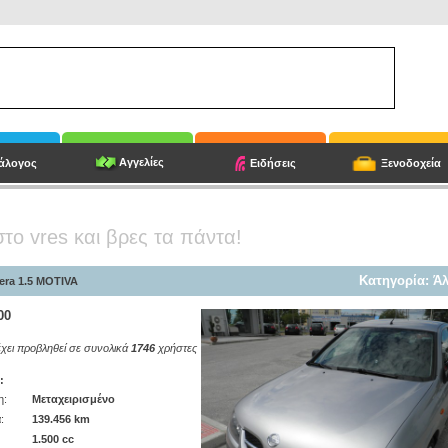
Αγγελίες
άλογος
Ειδήσεις
Ξενοδοχεία
στο vres και βρες τα πάντα!
Κατηγορία: Ά
era 1.5 MOTIVA
00
έχει προβληθεί σε συνολικά
1746
χρήστες
:
η:
Mεταχειρισμένο
:
139.456 km
1.500 cc