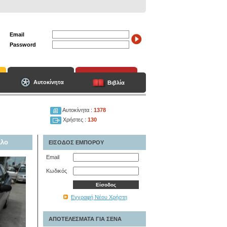
Email
Password
Αυτοκίνητα
Βιβλία
Αυτοκίνητα :
1378
Χρήστες :
130
λλο
ΕΙΣΟΔΟΣ ΕΜΠΟΡΟΥ
Email
Κωδικός
Εγγραφή Νέου Χρήστη
ΑΠΟΤΕΛΕΣΜΑΤΑ ΓΙΑ ΣΕΝΑ