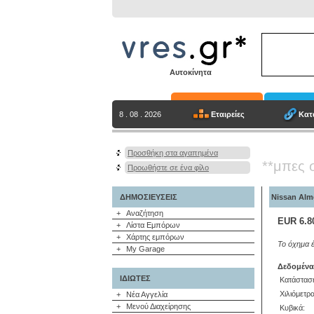
Αυτοκίνητα
Εταιρείες
Κατ
8 . 08 . 2026
Προσθήκη στα αγαπημένα
**μπες 
Προωθήστε σε ένα φίλο
ΔΗΜΟΣΙΕΥΣΕΙΣ
Nissan Alm
+
Αναζήτηση
EUR 6.8
+
Λίστα Εμπόρων
+
Χάρτης εμπόρων
Το όχημα 
+
My Garage
Δεδομένα
ΙΔΙΩΤΕΣ
Κατάστασ
Χιλιόμετρα
+
Νέα Αγγελία
+
Μενού Διαχείρησης
Κυβικά: