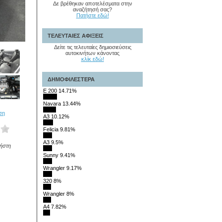
Δε βρέθηκαν αποτελέσματα στην
αναζήτησή σας?
Πατήστε εδώ!
ΤΕΛΕΥΤΑΙΕΣ ΑΦΙΞΕΙΣ
Δείτε τις τελευταίες δημιοσιεύσεις
αυτοκινήτων κάνοντας
κλίκ εδώ!
ΔΗΜΟΦΙΛΕΣΤΕΡΑ
E 200 14.71%
Navara 13.44%
ση
A3 10.12%
Felicia 9.81%
A3 9.5%
ήστη
Sunny 9.41%
Wrangler 9.17%
320 8%
Wrangler 8%
A4 7.82%