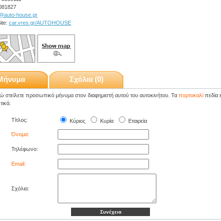
081827
o@auto-house.gr
ite:
car.vres.gr/AUTOHOUSE
Μήνυμα
Σχόλια (0)
 στείλετε προσωπικό μήνυμα στον διαφημιστή αυτού του αυτοκινήτου. Τα
πορτοκαλί
πεδία ε
ικά.
Τίτλος:
Κύριος
Κυρία
Εταιρεία
Όνομα:
Τηλέφωνο:
Email:
Σχόλια: