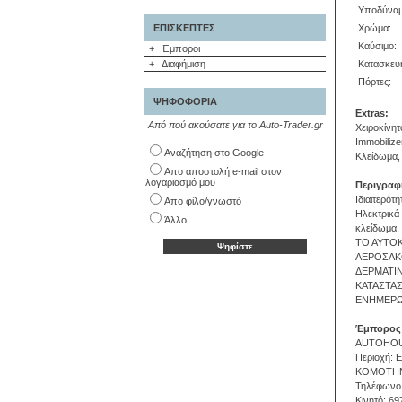
Υποδύναμ
ΕΠΙΣΚΕΠΤΕΣ
Χρώμα:
Καύσιμο:
+
Έμποροι
+
Διαφήμιση
Κατασκευ
Πόρτες:
ΨΗΦΟΦΟΡΙΑ
Extras:
Από πού ακούσατε για το Auto-Trader.gr
Χειροκίνη
Immobilize
Αναζήτηση στο Google
Κλείδωμα,
Απο αποστολή e-mail στον
λογαριασμό μου
Περιγραφ
Ιδιαιτερότ
Απο φίλο/γνωστό
Ηλεκτρικά 
Άλλο
κλείδωμα, 
ΤΟ ΑΥΤΟΚ
ΑΕΡΟΣΑΚ
ΔΕΡΜΑΤΙΝ
ΚΑΤΑΣΤΑ
ΕΝΗΜΕΡΩ
Έμπορος
AUTOHOU
Περιοχή:
ΚΟΜΟΤΗΝ
Τηλέφωνο
Κινητό: 6