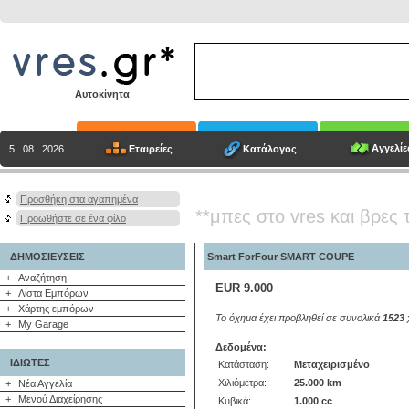
Αυτοκίνητα
Αγγελίε
Εταιρείες
Κατάλογος
5 . 08 . 2026
Προσθήκη στα αγαπημένα
**μπες στο vres και βρες 
Προωθήστε σε ένα φίλο
ΔΗΜΟΣΙΕΥΣΕΙΣ
Smart ForFour SMART COUPE
+
Αναζήτηση
EUR 9.000
+
Λίστα Εμπόρων
+
Χάρτης εμπόρων
Το όχημα έχει προβληθεί σε συνολικά
1523
+
My Garage
Δεδομένα:
ΙΔΙΩΤΕΣ
Κατάσταση:
Mεταχειρισμένο
Χιλιόμετρα:
25.000 km
+
Νέα Αγγελία
+
Μενού Διαχείρησης
Κυβικά:
1.000 cc