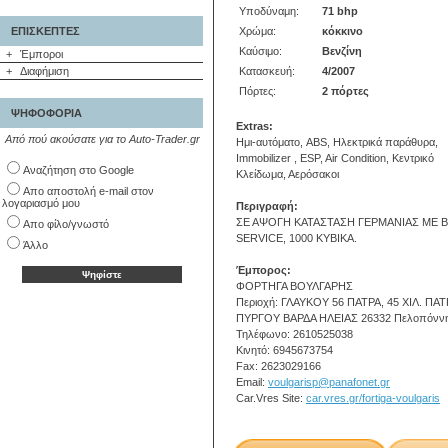
Υποδύναμη:
71 bhp
ΕΠΙΣΚΕΠΤΕΣ
Χρώμα:
κόκκινο
Καύσιμο:
Βενζίνη
+
Έμποροι
+
Διαφήμιση
Κατασκευή:
4/2007
Πόρτες:
2 πόρτες
ΨΗΦΟΦΟΡΙΑ
Extras:
Από πού ακούσατε για το Auto-Trader.gr
Ημι-αυτόματο, ABS, Ηλεκτρικά παράθυρα,
Immobilizer , ESP, Air Condition, Κεντρικό
Αναζήτηση στο Google
Κλείδωμα, Αερόσακοι
Απο αποστολή e-mail στον
λογαριασμό μου
Περιγραφή:
ΣΕ ΑΨΟΓΗ ΚΑΤΑΣΤΑΣΗ ΓΕΡΜΑΝΙΑΣ ΜΕ Β
Απο φίλο/γνωστό
SERVICE, 1000 ΚΥΒΙΚΑ.
Άλλο
Έμπορος:
ΦΟΡΤΗΓΑ ΒΟΥΛΓΑΡΗΣ
Περιοχή: ΓΛΑΥΚΟΥ 56 ΠΑΤΡΑ, 45 ΧΙΛ. ΠΑ
ΠΥΡΓΟΥ ΒΑΡΔΑ ΗΛΕΙΑΣ 26332 Πελοπόνν
Τηλέφωνο: 2610525038
Κινητό: 6945673754
Fax: 2623029166
Email:
voulgarisp@panafonet.gr
Car.Vres Site:
car.vres.gr/fortiga-voulgaris